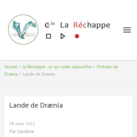
Aller
au
contenu
(Pressez
Entrée)
COMPAGNIE LA RÉCHAPPE – SANDRINE DE
Conte et récit, ateliers et spectacles
GÉA
Accueil
>
la Réchappe : ce qui conte aujourd'hui
>
Portraits de
Drænia
>
Lande de Drænia
Lande de Drænia
28 mars 2022
Par
Sandrine