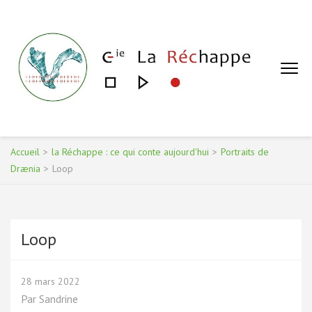
Aller
au
contenu
(Pressez
Entrée)
COMPAGNIE LA RÉCHAPPE – SANDRINE DE
Conte et récit, ateliers et spectacles
GÉA
Accueil
>
la Réchappe : ce qui conte aujourd'hui
>
Portraits de
Drænia
>
Loop
Loop
28 mars 2022
Par
Sandrine