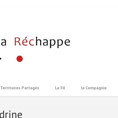
COMPAGNIE 
Conte et récit, ateliers 
 Territoires Partagés
Le Fil
la Compagnie
drine