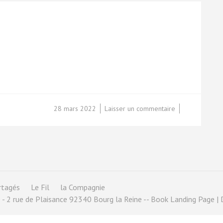
sur
28 mars 2022
Laisser un commentaire
Lande
de
Drænia
artagés
Le Fil
la Compagnie
 - 2 rue de Plaisance 92340 Bourg la Reine -- Book Landing Page 