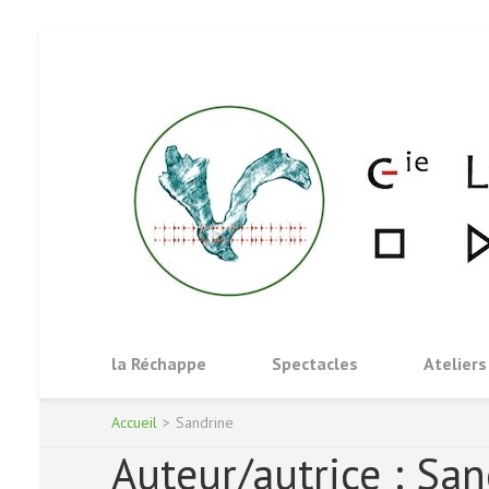
Aller
au
contenu
(Pressez
Entrée)
la Réchappe
Spectacles
Ateliers
Accueil
>
Sandrine
Auteur/autrice :
San